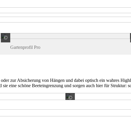
©
terra-S GmbH
Gartenprofil Pro
der zur Absicherung von Hängen und dabei optisch ein wahres Highlight
nd sie eine schöne Beeteingrenzung und sorgen auch hier für Struktur: sc
©
Diephaus Betonwerk G