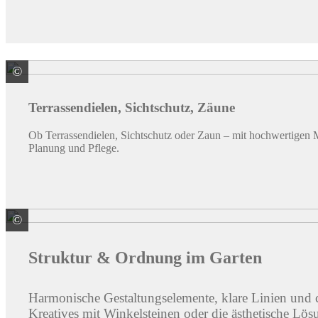
©
Weltholz ZNL der Klöpferholz GmbH & Co. KG
Terrassendielen, Sichtschutz, Zäune
Ob Terrassendielen, Sichtschutz oder Zaun – mit hochwertigen M
Planung und Pflege.
©
KANN GmbH Baustoffwerke
Struktur & Ordnung im Garten
Harmonische Gestaltungselemente, klare Linien und c
Kreatives mit Winkelsteinen oder die ästhetische Lös