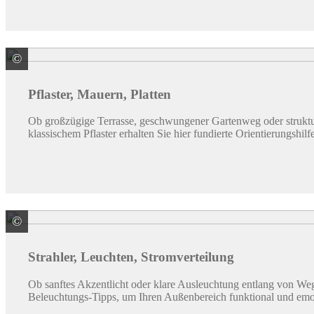
©
REDSUN GmbH & Co. KG
Pflaster, Mauern, Platten
Ob großzügige Terrasse, geschwungener Gartenweg oder struktur
klassischem Pflaster erhalten Sie hier fundierte Orientierungshilfe
©
Paulmann Licht GmbH
Strahler, Leuchten, Stromverteilung
Ob sanftes Akzentlicht oder klare Ausleuchtung entlang von We
Beleuchtungs-Tipps, um Ihren Außenbereich funktional und emo