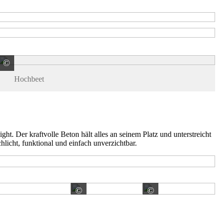
©
terra-S GmbH
Hochbeet
. Der kraftvolle Beton hält alles an seinem Platz und unterstreicht
hlicht, funktional und einfach unverzichtbar.
mbH
©
©
HAHN KUNSTSTOFFE GMBH
HAHN KUNS