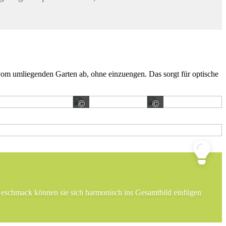
om umliegenden Garten ab, ohne einzuengen. Das sorgt für optische
©
©
Tuinvisie B.V.
Sachsenband 
Geschmack können sie sich harmonisch ins Gesamtbild einfügen