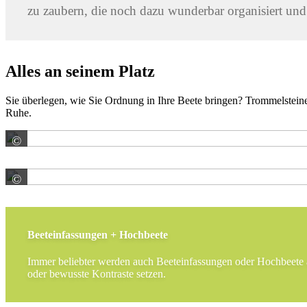
zu zaubern, die noch dazu wunderbar organisiert und 
Alles an seinem Platz
Sie überlegen, wie Sie Ordnung in Ihre Beete bringen? Trommelstei
Ruhe.
©
Tuinvisie B.V.
©
KANN GmbH Baustoffwerke
Beeteinfassungen + Hochbeete
Immer beliebter werden auch Beeteinfassungen oder Hochbeete 
oder bewusste Kontraste setzen.