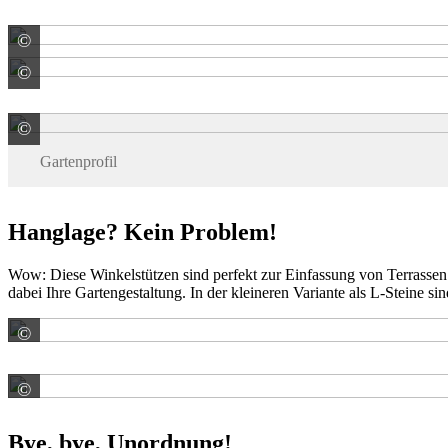
©
terra-S
©
terra-S
©
terra-S GmbH
Gartenprofil
Hanglage? Kein Problem!
Wow: Diese Winkelstützen sind perfekt zur Einfassung von Terrassen o
dabei Ihre Gartengestaltung. In der kleineren Variante als L-Steine si
©
Gala-Lusit-Betonsteinwerke GmbH
©
HAHN KUNSTSTOFFE GMBH
Bye, bye, Unordnung!