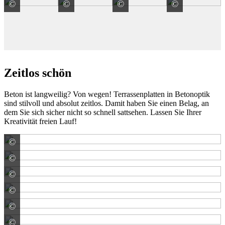
©
©
©
©
REDSUN GmbH & Co. KG
REDSUN GmbH & Co. KG
REDSUN GmbH & Co.
REDSUN
Zeitlos schön
Beton ist langweilig? Von wegen! Terrassenplatten in Betonoptik
sind stilvoll und absolut zeitlos. Damit haben Sie einen Belag, an
dem Sie sich sicher nicht so schnell sattsehen. Lassen Sie Ihrer
Kreativität freien Lauf!
©
KANN GmbH Baustoffwerke
©
KANN GmbH Baustoffwerke
©
Bernhard Mengelkamp GmbH & Co. KG TERRAMENG-
©
KANN GmbH Baustoffwerke
©
Bernhard Mengelkamp GmbH & Co. KG TERRAMENG-
©
Bernhard Mengelkamp GmbH & Co. KG TERRAMENG-