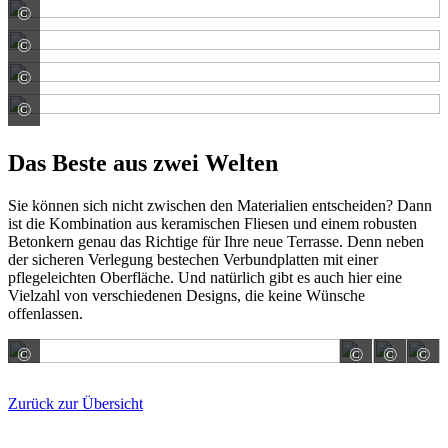
©
Rinn Beton- und Naturstein GmbH & Co. KG
©
Rinn Beton- und Naturstein GmbH & Co. KG
©
Rinn Beton- und Naturstein GmbH & Co. KG
©
Rinn Beton- und Naturstein GmbH & Co. KG
Das Beste aus zwei Welten
Sie können sich nicht zwischen den Materialien entscheiden? Dann
ist die Kombination aus keramischen Fliesen und einem robusten
Betonkern genau das Richtige für Ihre neue Terrasse. Denn neben
der sicheren Verlegung bestechen Verbundplatten mit einer
pflegeleichten Oberfläche. Und natürlich gibt es auch hier eine
Vielzahl von verschiedenen Designs, die keine Wünsche
offenlassen.
©
©
©
©
REDSUN GmbH & Co. KG
Bernh
B
Zurück zur Übersicht