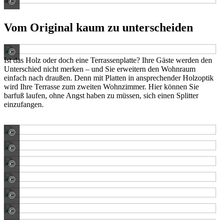
©
KANN GmbH Baustoffwerke
Vom Original kaum zu unterscheiden
©
Rinn Beton- und Naturstein GmbH & Co. KG
Ist das Holz oder doch eine Terrassenplatte? Ihre Gäste werden den
Unterschied nicht merken – und Sie erweitern den Wohnraum
einfach nach draußen. Denn mit Platten in ansprechender Holzoptik
wird Ihre Terrasse zum zweiten Wohnzimmer. Hier können Sie
barfuß laufen, ohne Angst haben zu müssen, sich einen Splitter
einzufangen.
©
Rinn Beton- und Naturstein GmbH & Co. KG
©
Rinn Beton- und Naturstein GmbH & Co. KG
©
Rinn Beton- und Naturstein GmbH & Co. KG
©
Rinn Beton- und Naturstein GmbH & Co. KG
©
Rinn Beton- und Naturstein GmbH & Co. KG
©
Rinn Beton- und Naturstein GmbH & Co. KG