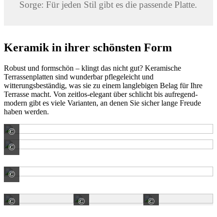
Sorge: Für jeden Stil gibt es die passende Platte.
Keramik in ihrer schönsten Form
Robust und formschön – klingt das nicht gut? Keramische
Terrassenplatten sind wunderbar pflegeleicht und
witterungsbeständig, was sie zu einem langlebigen Belag für Ihre
Terrasse macht. Von zeitlos-elegant über schlicht bis aufregend-
modern gibt es viele Varianten, an denen Sie sicher lange Freude
haben werden.
©
Klinker + Naturstein-Kontor Emsland GmbH & Co. KG
©
REDSUN GmbH & Co. KG
©
REDSUN GmbH & Co. KG
©
©
©
REDSUN GmbH & Co. KG
REDSUN GmbH & Co. KG
REDSUN Gm