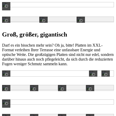
©
REDSUN GmbH & Co. KG
©
©
©
REDSUN GmbH & Co. KG
REDSUN GmbH & Co. KG
REDSUN Gm
Groß, größer, gigantisch
Darf es ein bisschen mehr sein? Oh ja, bitte! Platten im XXL-
Format verleihen Ihrer Terrasse eine unfassbare Energie und
optische Weite. Die großzügigen Platten sind nicht nur edel, sondern
darüber hinaus auch noch pflegeleicht, da sich durch die reduzierten
Fugen weniger Schmutz sammeln kann.
©
©
©
REDSUN GmbH & Co. KG
Bernh
©
©
©
©
REDSUN GmbH & Co. KG
REDSUN GmbH & Co. KG
REDSUN GmbH & Co.
REDSUN
©
REDSUN GmbH & Co. KG