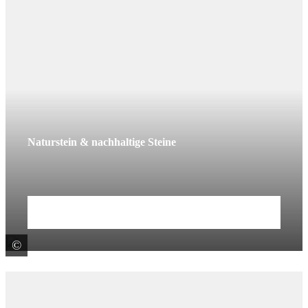
Naturstein & nachhaltige Steine
Mehr erfahren
©
Glöckel Natursteinwerk GmbH