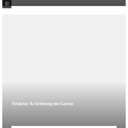
©
Marazzi S.r.l. a socio unico Sede Legale
Struktur & Ordnung im Garten