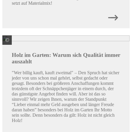
setzt auf Materialmix!
©
Weltholz ZNL der Klöpferholz GmbH & Co. KG
Holz im Garten: Warum sich Qualität immer
auszahlt
"Wer billig kauft, kauft zweimal" – Den Spruch hat sicher
jeder von uns schon mal gehört, selbst gedacht oder
gesagt. Besonders bei größeren Anschaffungen kommt
trotzdem oft der Schnäppchenjäger in einem durch, der
das günstigste Angebot finden will. Aber ist das so
sinnvoll? Wir zeigen Ihnen, warum der Standpunkt
“Lieber einmal mehr Geld ausgeben und länger Freude
daran haben” besonders bei Holz im Garten Ihr Motto
sein sollte. Denn besonders da gilt: Holz ist nicht gleich
Holz!