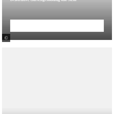
Mehr erfahren
©
Birkenmeier Stein+Design GmbH