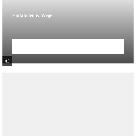
Einfahrten & Wege
Mehr erfahren
©
F. C. Nüdling Betonelemente GmbH u. Co. KG