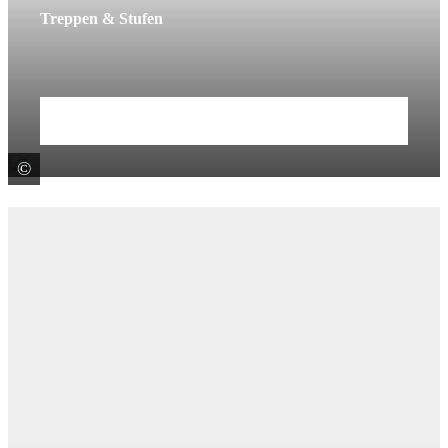
Treppen & Stufen
Mehr erfahren
©
Klostermann GmbH & Co. KG