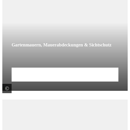
Gartenmauern, Mauerabdeckungen & Sichtschutz
Mehr erfahren
©
KANN GmbH Baustoffwerke