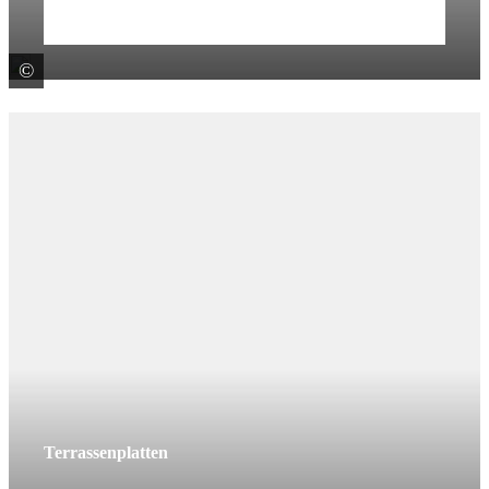
Mehr erfahren
©
KANN GmbH Baustoffwerke
Terrassenplatten