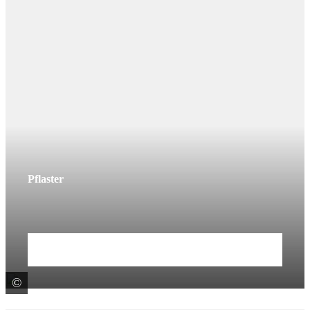
Pflaster
Mehr erfahren
©
Rekers Betonwerk GmbH + Co KG