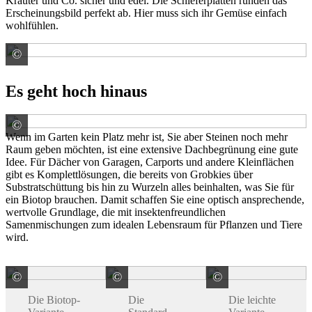
Kräuter und Co. sicher und edel. Die Schieferplatten runden das
Erscheinungsbild perfekt ab. Hier muss sich ihr Gemüse einfach
wohlfühlen.
©
Natursteinpark Horn Fuhrbetrieb Horn GmbH
Es geht hoch hinaus
©
Paul Bauder GmbH & Co. KG Werk Stuttgart
Wenn im Garten kein Platz mehr ist, Sie aber Steinen noch mehr
Raum geben möchten, ist eine extensive Dachbegrünung eine gute
Idee. Für Dächer von Garagen, Carports und andere Kleinflächen
gibt es Komplettlösungen, die bereits von Grobkies über
Substratschüttung bis hin zu Wurzeln alles beinhalten, was Sie für
ein Biotop brauchen. Damit schaffen Sie eine optisch ansprechende,
wertvolle Grundlage, die mit insektenfreundlichen
Samenmischungen zum idealen Lebensraum für Pflanzen und Tiere
wird.
©
©
©
Paul Bauder GmbH & Co. KG Werk Stuttgart
Paul Bauder GmbH & Co. KG Werk S
Paul Bauder 
Die Biotop-
Die
Die leichte