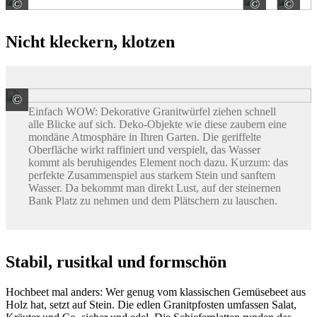
©
©
©
GSH Grafschafter Splitt Handel GmbH
GSH Gr
Nicht kleckern, klotzen
©
Natursteinpark Horn Fuhrbetrieb Horn GmbH
Einfach WOW: Dekorative Granitwürfel ziehen schnell
alle Blicke auf sich. Deko-Objekte wie diese zaubern eine
mondäne Atmosphäre in Ihren Garten. Die geriffelte
Oberfläche wirkt raffiniert und verspielt, das Wasser
kommt als beruhigendes Element noch dazu. Kurzum: das
perfekte Zusammenspiel aus starkem Stein und sanftem
Wasser. Da bekommt man direkt Lust, auf der steinernen
Bank Platz zu nehmen und dem Plätschern zu lauschen.
Stabil, rusitkal und formschön
Hochbeet mal anders: Wer genug vom klassischen Gemüsebeet aus
Holz hat, setzt auf Stein. Die edlen Granitpfosten umfassen Salat,