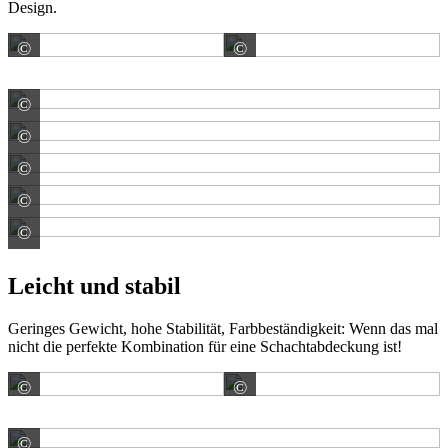
Design.
©
©
ANRIN GmbH
ANRIN GmbH
©
ANRIN GmbH
©
ANRIN GmbH
©
ANRIN GmbH
©
ANRIN GmbH
©
ANRIN GmbH
Leicht und stabil
Geringes Gewicht, hohe Stabilität, Farbbeständigkeit: Wenn das mal
nicht die perfekte Kombination für eine Schachtabdeckung ist!
©
©
ACO GmbH
ACO GmbH
©
ACO GmbH