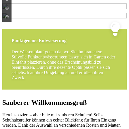
©
ACO GmbH
©
ACO GmbH
Punktgenaue Entwässerung
Der Wasserablauf genau da, wo Sie ihn brauchen:
Stilvolle Punktentwässerungen lassen sich in Garten oder
Einfahrt platzieren, ohne das Erscheinungsbild zu
beeinflussen. Durch ihre dezente Optik passen sie sich
ästhetisch an ihre Umgebung an und erfüllen ihren
Zweck.
Sauberer Willkommensgruß
Hereinspaziert – aber bitte mit sauberen Schuhen! Selbst
Schuhabstreifer können ein echter Blickfang für Ihren Eingang
werden. Dank der Auswahl an verschiedenen Rosten und Matten