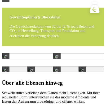
Gewichtsoptimierte Blockstufen
Die Gewichtsreduktion von 32 bis 42 % spart Beton und
CO
in Herstellung, Transport und Produktion und
2
erleichtert die Verlegung deutlich.
©
©
KANN GmbH Baustoffwerke
Klostermann GmbH & C
©
©
©
©
Klostermann GmbH & Co. KG
Klostermann GmbH & Co. KG
Klostermann GmbH & C
Kloster
Über alle Ebenen hinweg
Schwebestufen verleihen dem Garten mehr Leichtigkeit. Mit ihrer
reduzierten Form unterstreichen sie das moderne Ambiente und
lassen den Außenraum großzügiger und offener wirken.