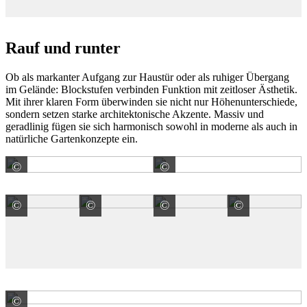
Rauf und runter
Ob als markanter Aufgang zur Haustür oder als ruhiger Übergang
im Gelände: Blockstufen verbinden Funktion mit zeitloser Ästhetik.
Mit ihrer klaren Form überwinden sie nicht nur Höhenunterschiede,
sondern setzen starke architektonische Akzente. Massiv und
geradlinig fügen sie sich harmonisch sowohl in moderne als auch in
natürliche Gartenkonzepte ein.
©
©
Kronimus AG Betonsteinwerke
Kronimus AG Betonstein
©
©
©
©
Kronimus AG Betonsteinwerke
Kronimus AG Betonsteinwerke
Kronimus AG Betonstein
Kronimu
©
Kronimus AG Betonsteinwerke