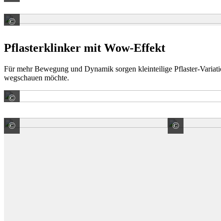
©
EHL AG
Pflasterklinker mit Wow-Effekt
Für mehr Bewegung und Dynamik sorgen kleinteilige Pflaster-Variati
wegschauen möchte.
©
Wienerberger GmbH
©
©
Wienerberger GmbH
Wiener