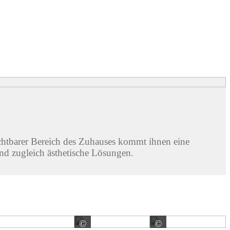
ichtbarer Bereich des Zuhauses kommt ihnen eine
nd zugleich ästhetische Lösungen.
©
©
EHL AG
EHL AG