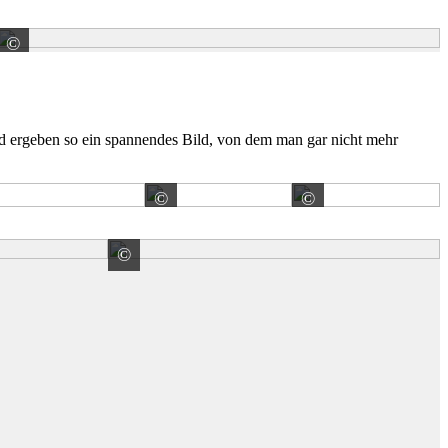
©
EHL AG
nd ergeben so ein spannendes Bild, von dem man gar nicht mehr
©
©
Wienerberger GmbH
Wienerberger
©
Wienerberger GmbH