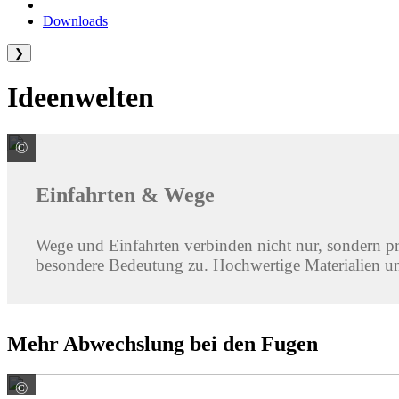
Downloads
❯
Ideenwelten
©
F. C. Nüdling Betonelemente GmbH u. Co. KG
Einfahrten & Wege
Wege und Einfahrten verbinden nicht nur, sondern p
besondere Bedeutung zu. Hochwertige Materialien und
Mehr Abwechslung bei den Fugen
©
EHL AG