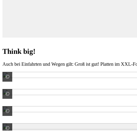
Think big!
Auch bei Einfahrten und Wegen gilt: Groß ist gut! Platten im XXL-Fo
©
KANN GmbH Baustoffwerke
©
Marazzi S.r.l. a socio unico Sede Legale
©
Klinker + Naturstein-Kontor Emsland GmbH & Co. KG
©
Klinker + Naturstein-Kontor Emsland GmbH & Co. KG