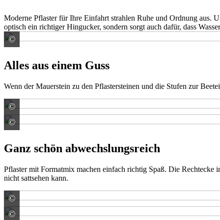
Moderne Pflaster für Ihre Einfahrt strahlen Ruhe und Ordnung aus. Un
optisch ein richtiger Hingucker, sondern sorgt auch dafür, dass Wasse
©
EHL AG
Alles aus einem Guss
Wenn der Mauerstein zu den Pflastersteinen und die Stufen zur Beete
©
Rinn Beton- und Naturstein GmbH & Co. KG
©
Rinn Beton- und Naturstein GmbH & Co. KG
Ganz schön abwechslungsreich
Pflaster mit Formatmix machen einfach richtig Spaß. Die Rechtecke 
nicht sattsehen kann.
©
EHL AG
©
EHL AG