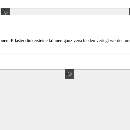
©
EHL AG
onen. Pflasterklinkersteine können ganz verschieden verlegt werden u
©
berger GmbH
Wienerberger GmbH