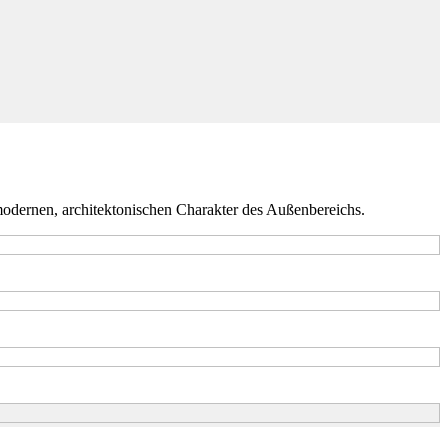
modernen, architektonischen Charakter des Außenbereichs.
ontor Emsland GmbH & Co. KG