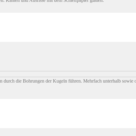
en. Kanten und Ausrisse mit dem Schleifpapier glätten.
n durch die Bohrungen der Kugeln führen. Mehrfach unterhalb sowie o