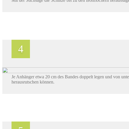
Mit der Stichsäge die Schlitze bis zu den Bohrlöchern heraussäg
Je Anhänger etwa 20 cm des Bandes doppelt legen und von unte
herausrutschen können.