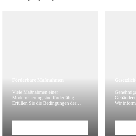
Förderbare Maßnahmen
Gesetzlic
Viele Maßnahmen einer
Genehmig
Modernisierung sind förderfähig.
Gebäudeen
Erfüllen Sie die Bedingungen der
Wir inform
verfügbaren Programme, können Sie
gesetzlich
Zuschüsse und Kredite erhalten.
Modernisie
Zum Beitrag
Zum Be