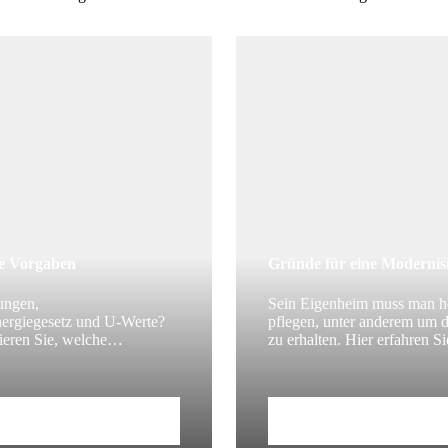
he Vorgaben
Gründe für eine Modernis
ungen,
Sein Eigenheim muss man h
ergiegesetz und U-Werte?
pflegen, unter anderem um 
ieren Sie, welche
zu erhalten. Hier erfahren S
en Vorgaben für Ihre
Sie Ihr Haus außerdem noch
rung oder Sanierung gelten.
modernisieren sollten.
itrag
Zum Beitrag