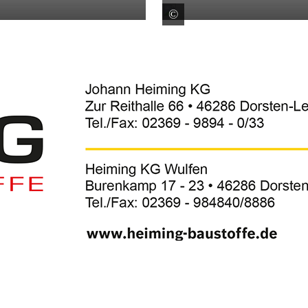
©
box.de
VELUX Deutschland