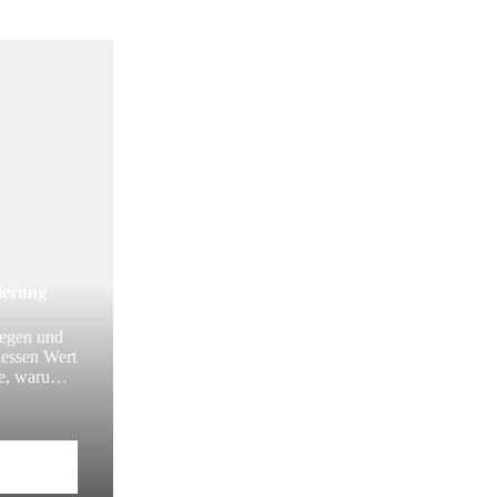
ierung
egen und
dessen Wert
ie, warum