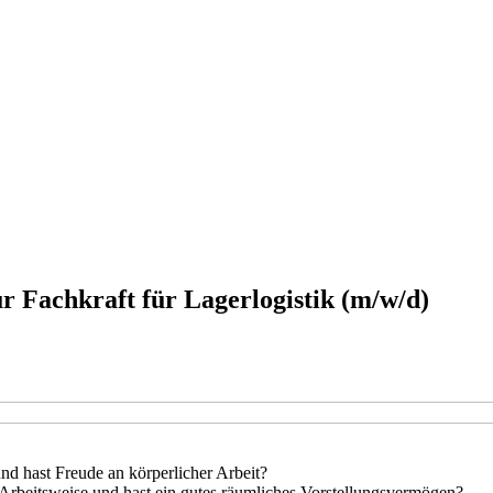
r Fachkraft für Lagerlogistik (m/w/d)
und hast Freude an körperlicher Arbeit?
 Arbeitsweise und hast ein gutes räumliches Vorstellungsvermögen?