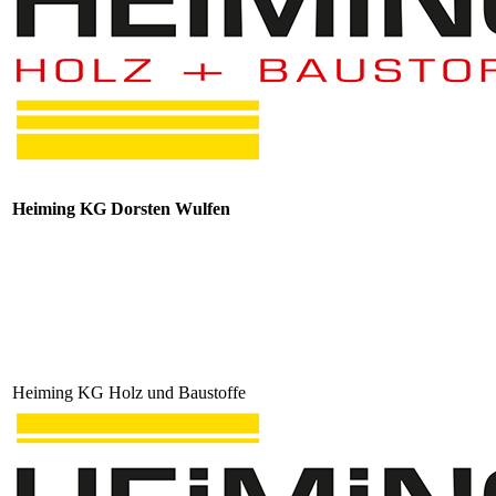
Produkte
Rohbau & Hochbau
Tiefbau
Dach & Fassade
Bauelemente
Dämmstoffe & Trockenbau
Gartengestaltung
Handwerkerfachmarkt
Holz
Innenausbau
Produktneuheiten
Qualitätsmarken
Über uns
Chronik
Unser Partner Heiming GbR