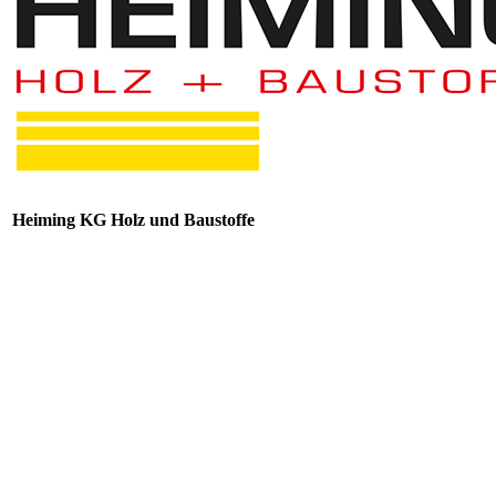
Infocenter
Ratgeber
Ideenwelten
Blätterkataloge
DIY-Tipps, Tricks und Ideen
Kreative Bastelanleitungen
Konfiguration
Fördermittelservice