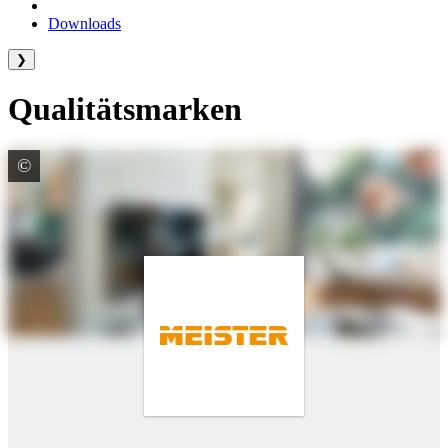
Downloads
❯
Qualitätsmarken
©
MeisterWerke Schulte Austria GmbH
MEISTER - Räume voller Leben
Experte für Böden