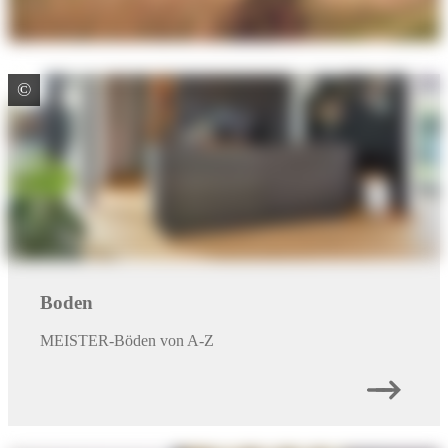
Leisten & Zubehör
Alles aus einer Hand
©
MeisterWerke Schulte GmbH
Paneele
Raumgestaltung mit Wand- und Deckenpaneele
Zurück zur Übersicht
Heiming KG Dorsten Wulfen