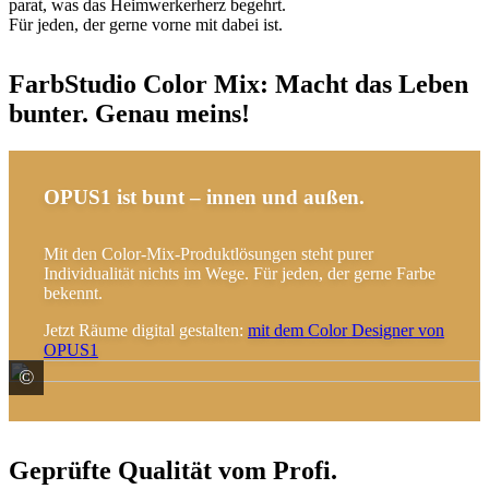
parat, was das Heimwerkerherz begehrt.
Für jeden, der gerne vorne mit dabei ist.
FarbStudio Color Mix: Macht das Leben
bunter. Genau meins!
OPUS1 ist bunt – innen und außen.
Mit den Color-Mix-Produktlösungen steht purer
Individualität nichts im Wege. Für jeden, der gerne Farbe
bekennt.
Jetzt Räume digital gestalten:
mit dem Color Designer von
OPUS1
©
© QuietWord / stock.adobe.com
Geprüfte Qualität vom Profi.