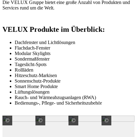
Die VELUX Gruppe bietet eine große Anzahl von Produkten und
Services rund um die Welt.
VELUX Produkte im Überblick:
Dachfenster und Lichtlösungen
Flachdach-Fenster
Modular Skylights
Sondermaßfenster
Tageslicht-Spots
Rollläden
Hitzeschutz-Markisen
Sonnenschutz-Produkte
Smart Home Produkte
Lüftungslösungen
Rauch- und Wärmeabzugsanlagen (RWA)
Bedienungs-, Pflege- und Sicherheitszubehör
©
©
©
©
VELUX Deutschland GmbH
VELUX Deutschland GmbH
VELUX Deutschland G
VELUX 