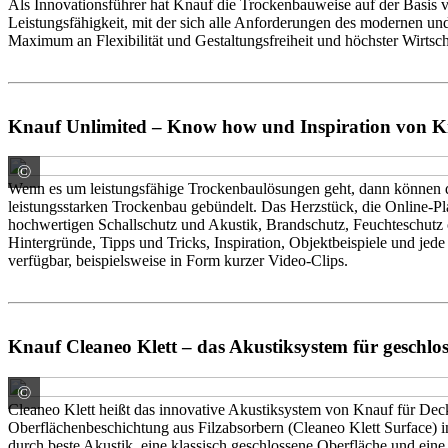
Als Innovationsführer hat Knauf die Trockenbauweise auf der Basis v
Leistungsfähigkeit, mit der sich alle Anforderungen des modernen un
Maximum an Flexibilität und Gestaltungsfreiheit und höchster Wirtscha
Knauf Unlimited – Know how und Inspiration von 
©
Knauf Gips
Wenn es um leistungsfähige Trockenbaulösungen geht, dann können
leistungsstarken Trockenbau gebündelt. Das Herzstück, die Online-
hochwertigen Schallschutz und Akustik, Brandschutz, Feuchteschutz o
Hintergründe, Tipps und Tricks, Inspiration, Objektbeispiele und je
verfügbar, beispielsweise in Form kurzer Video-Clips.
Knauf Cleaneo Klett – das Akustiksystem für geschl
©
Knauf Gips
Cleaneo Klett heißt das innovative Akustiksystem von Knauf für Dec
Oberflächenbeschichtung aus Filzabsorbern (Cleaneo Klett Surface) i
durch beste Akustik, eine klassisch geschlossene Oberfläche und eine