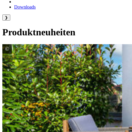
Downloads
❯
Produktneuheiten
©
KANN GmbH Baustoffwerke